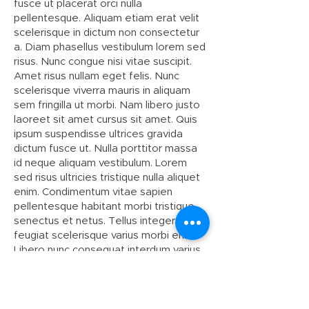
fusce ut placerat orci nulla
pellentesque. Aliquam etiam erat velit
scelerisque in dictum non consectetur
a. Diam phasellus vestibulum lorem sed
risus. Nunc congue nisi vitae suscipit.
Amet risus nullam eget felis. Nunc
scelerisque viverra mauris in aliquam
sem fringilla ut morbi. Nam libero justo
laoreet sit amet cursus sit amet. Quis
ipsum suspendisse ultrices gravida
dictum fusce ut. Nulla porttitor massa
id neque aliquam vestibulum. Lorem
sed risus ultricies tristique nulla aliquet
enim. Condimentum vitae sapien
pellentesque habitant morbi tristique
senectus et netus. Tellus integer
feugiat scelerisque varius morbi enim.
Libero nunc consequat interdum varius
sit. Non curabitur gravida arcu ac tortor
dignissim convallis. Consectetur
adipiscing elit pellentesque habitant
morbi tristique senectus et netus.